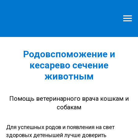
Главная
»
Услуги
»
Родовспоможение животным
Родовспоможение и
кесарево сечение
животным
Помощь ветеринарного врача кошкам и
собакам
Для успешных родов и появления на свет
здоровых детенышей лучше доверить