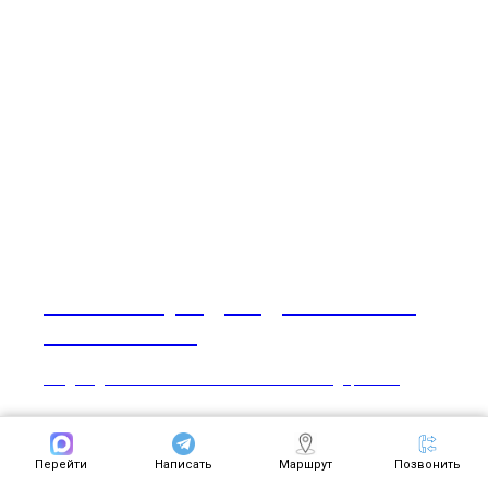
Весенний уход за домашними
животными
Уход за домашними животными:советы по содержанию
Перейти
Написать
Маршрут
Позвонить