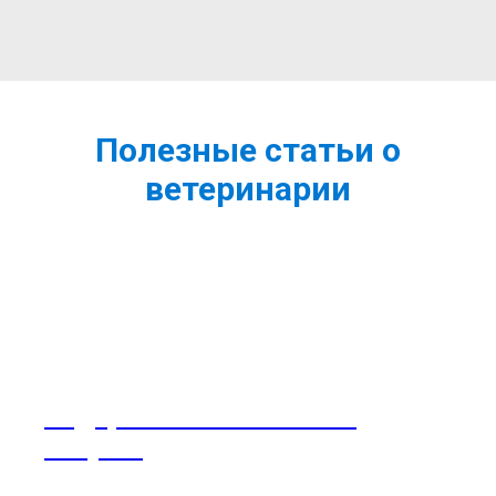
Полезные статьи о
ветеринарии
Содержание волнистого
попугая
Советы и рекомендации по содержанию волнистого попугая