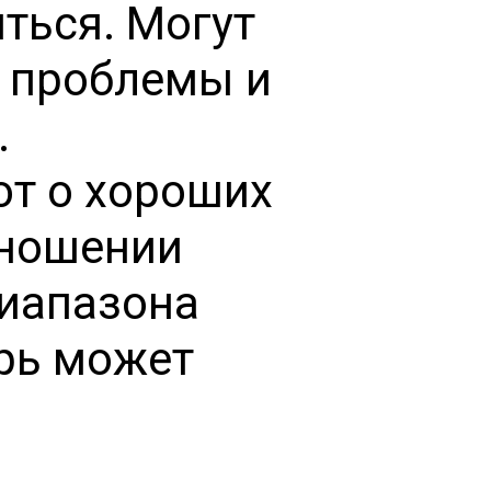
ться. Могут
е проблемы и
.
т о хороших
тношении
диапазона
ерь может