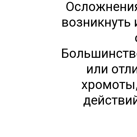
Осложнения
возникнуть 
Большинств
или отл
хромоты,
действий