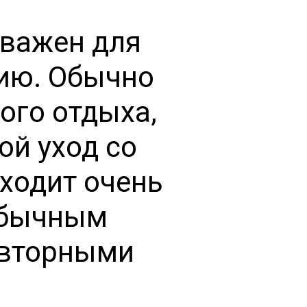
 важен для
цию. Обычно
гого отдыха,
ой уход со
ходит очень
обычным
овторными