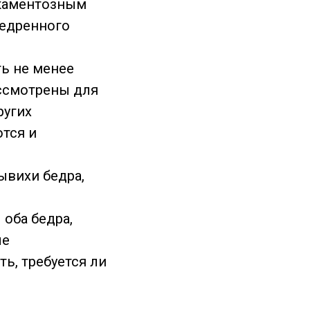
икаментозным
бедренного
ь не менее
ассмотрены для
ругих
тся и
ывихи бедра,
оба бедра,
ле
ь, требуется ли