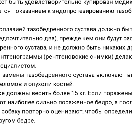
жет быть удовлетворительно купирован мед
ется показанием к эндопротезированию тазо
сплазией тазобедренного сустава должно быт
редпочтительно два), прежде чем они будут р
ренного сустава, и не должно быть никаких д
ентгенограммы (рентгеновские снимки) делаю
ециалистом.
 замены тазобедренного сустава включают в
реломов и опухоли костей.
е должны весить более 15 кг. Если поражены 
ют наиболее сильно пораженное бедро, а пос
собаку повторно оценивают, чтобы определит
ругом бедре.