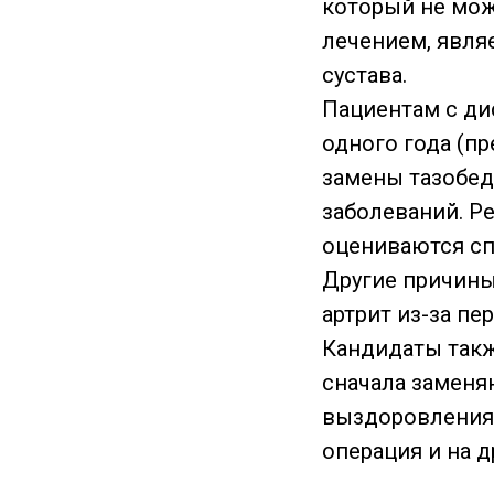
который не мо
лечением, явля
сустава.
Пациентам с ди
одного года (п
замены тазобед
заболеваний. Р
оцениваются сп
Другие причины
артрит из-за пе
Кандидаты такж
сначала заменя
выздоровления 
операция и на д