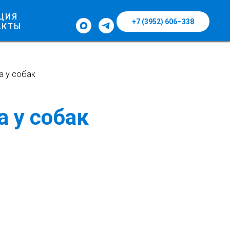
ЦИЯ
+7 (3952) 606–338
АКТЫ
а у собак
а у собак