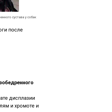
енного сустава у собак
оги после
азобедренного
тате дисплазии
лям и хромоте и