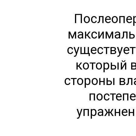
Послеопер
максимальн
существует 
который в
стороны вл
постеп
упражнен