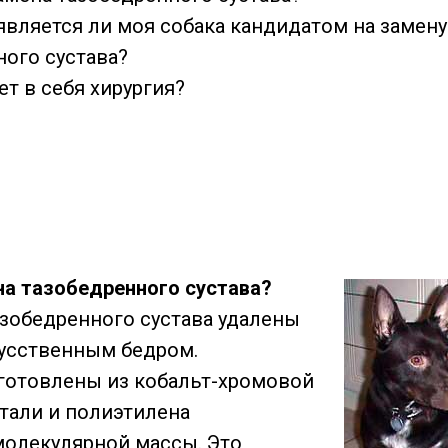
 является ли моя собака кандидатом на замену
ного сустава?
т в себя хирургия?
на тазобедренного сустава?
азобедренного сустава удалены
усственным бедром.
готовлены из кобальт-хромовой
тали и полиэтилена
олекулярной массы. Это