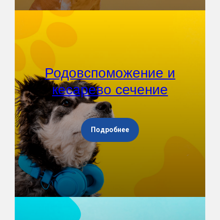
Родовспоможение и
кесарево сечение
Подробнее