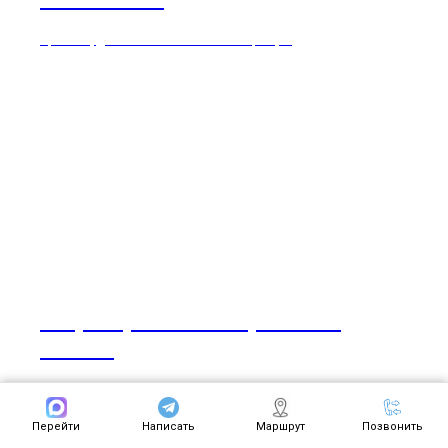
Причины, диагностика и лечение инфекции
Инфекционный перитонит
кошек
Лечение и профилактика инфекционного перитонита кошек
Перейти
Написать
Маршрут
Позвонить