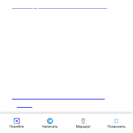
Лечение и профилактика заболевания анальных желез
Болезнь межпозвонкового
диска
Признаки и лечение болезни межпозвонкового диска
Перейти
Написать
Маршрут
Позвонить