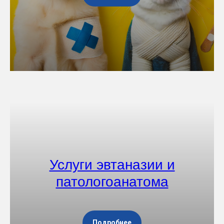
Услуги эвтаназии и
патологоанатома
Подробнее