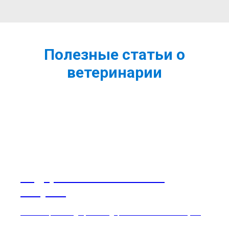
Полезные статьи о
ветеринарии
Содержание волнистого
попугая
Советы и рекомендации по содержанию волнистого попугая