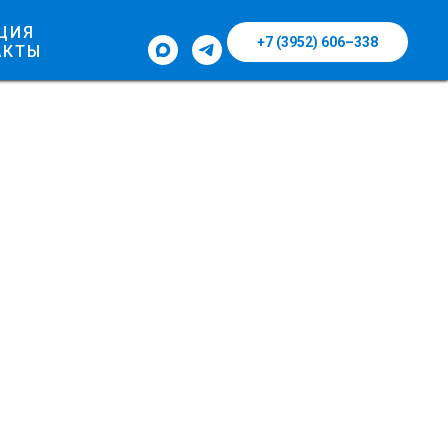
ЦИЯ
+7 (3952) 606–338
АКТЫ