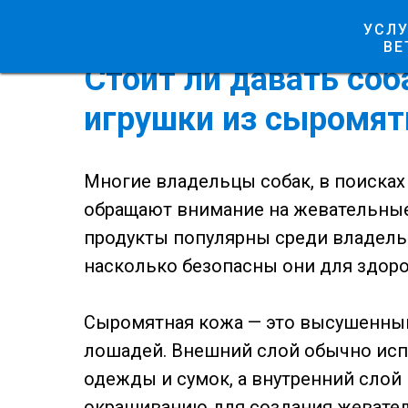
УСЛУ
ВЕ
Стоит ли давать со
игрушки из сыромят
Многие владельцы собак, в поисках
обращают внимание на жевательные
продукты популярны среди владельц
насколько безопасны они для здор
Сыромятная кожа — это высушенный
лошадей. Внешний слой обычно испо
одежды и сумок, а внутренний слой
окрашиванию для создания жевател